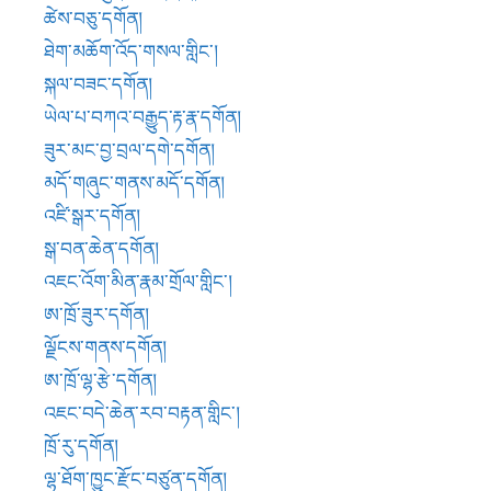
ཨ་ཁྲོ་ཟུར་དགོན།
ལྗོངས་གནས་དགོན།
ཨ་ཁྲོ་ལྷ་རྩེ་དགོན།
འཇང་བདེ་ཆེན་རབ་བརྟན་གླིང་།
ཁྲོ་རུ་དགོན།
ལྷ་ཐོག་ཁྱུང་རྫོང་བཙུན་དགོན།
འཇང་ཁྲ་མོ་དགོན།
རི་པ་སྨད་མ་དགོན།
འདམ་དཀར་དགོན།
འཇང་བཀྲ་ཤིས་ཆོས་འཕེལ་གླིང་།
འབའ་རོམ་བཀའ་བརྒྱུད།
སྨྲྀ་ཏིའི་གདན་ས་དྲན་ཐང་དགོན།
ཁྱུང་པོ་ཞག་གཅོད་དགོན།
སྒར་སར་དགོན།
སྟག་ལུང་བཀའ་བརྒྱུད།