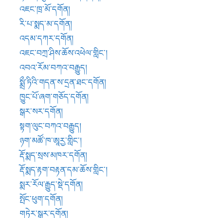
ཉག་མཚོ་ཁ་ཨཱརྱ་གླིང་།
རྡོ་སྨད་སྲས་མཁར་དགོན།
རྡོ་སྨད་རྟག་བརྟན་དམ་ཆོས་གླིང་།
སྨར་རོལ་རྒྱུད་སྡེ་དགོན།
སྤོང་ཕུག་དགོན།
གཏེར་སྒར་དགོན།
ཕག་མོ་དགོན།
ཤ་རྫོང་།
ཀརྨ་ལྷ་སྟེང་དགོན།
ཚབ་ཚ་ཆོས་འཁོར་རྣམ་རྒྱལ་གླིང་།
རྨ་ཡུལ་ཀཾ་ཚང་མཚམས་ཁང་དགོན།
གཡའ་བཟང་བཀའ་བརྒྱུད།
ཁྲོ་ཆུ་ཤུ་བྷཾ་དགོན།
གླ་བྲོ་དགོན།
འདབ་འབྲུག་རྗེ་དགེ་ལེགས་དར་རྒྱས་གླིང་།