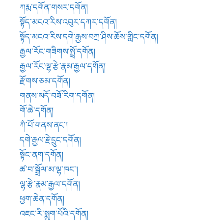
དགེ་རྒྱལ་རྗེ་དྲུང་དགོན།
སྟོང་ནག་དགོན།
ཚ་བ་སྒྲོལ་མ་ལྷ་ཁང་།
ལྷ་རྩེ་རྣམ་རྒྱལ་དགོན།
ཕྱག་ཆེན་དགོན།
འཇང་རི་སྨུག་པོའི་དགོན།
ཚེས་བཅུ་དགོན།
ཐེག་མཆོག་འོད་གསལ་གླིང་།
སྐལ་བཟང་དགོན།
ཡེལ་པ་བཀའ་བརྒྱུད་རྟ་རྣ་དགོན།
ཟུར་མང་བྱ་བྲལ་དགེ་དགོན།
མདོ་གཞུང་གནས་མདོ་དགོན།
འཛི་སྒར་དགོན།
སྒ་བན་ཆེན་དགོན།
འཇང་འོག་མིན་རྣམ་གྲོལ་གླིང་།