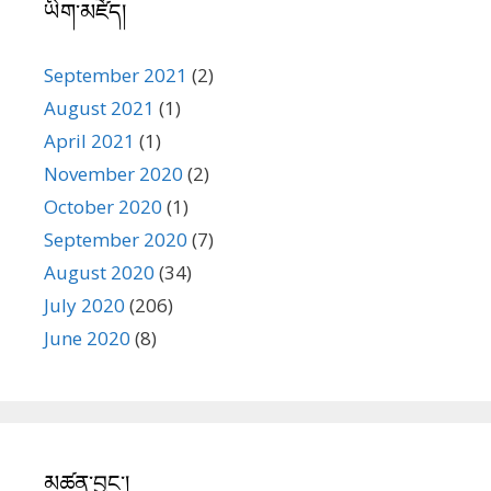
July 2020
(206)
June 2020
(8)
མཚན་བྱང་།
དཔལ་ལྡན་ལྗོངས་གནས་དགོན།
རི་པ་སྟོད་མ་དགོན།
གསེར་ཆེན་ངེས་དོན་ཆོས་འཁོར་གླིང་དགོན།
སྨྱུག་ལ་ལེགས་བཤད་གླིང་།
ཤྭ་སྒམ་དགོན།
བརྡ་རི་དགོན།
མི་ཉག་གི་ཡུལ་གྱི་དགོན་ཤུལ།
རྔ་རོང་དགོན།