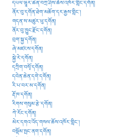
རི་པ་བར་མ་དགོན།
རྡོ་ཁ་དགོན།
རིགས་གསུམ་རྩེ་དགོན།
ཀེ་རོང་དགོན།
མེར་དགའ་འོད་གསལ་ཆོས་འཁོར་གླིང་།
བསྡོམ་སྤང་ནག་དགོན།
དགེ་མནོག་དགོན།
བཤམས་མགུ་དགོན།
བྲག་དཀར་དགོན།
ཟུར་མང་རྡོ་དགོན།
ཀརྨ་རི་བྲག་དགོན།
ལྷ་ཐོག་བན་ཆེན་དགོན།
གོ་ཆེའི་བཙུན་དགོན་མྱུ་གུ་མགུལ་དཀྲིས།
ལྷོ་སྐྱབས་ཆེ་དགོན།
འཛི་གནས་པདྨ་ཤེལ་ཕུག་དགེ་བ་དགོན།