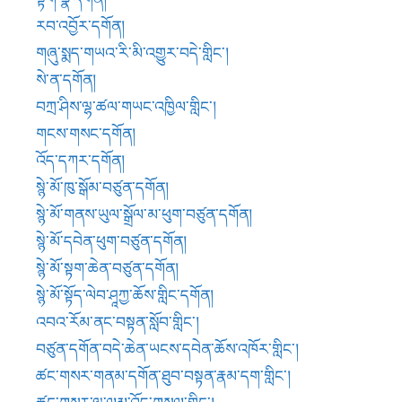
སྙེ་མོ་དབེན་ཕུག་བཙུན་དགོན།
སྙེ་མོ་སྟག་ཆེན་བཙུན་དགོན།
སྙེ་མོ་སྟོད་ལེབ་ཤཱཀྱ་ཆོས་གླིང་དགོན།
འབའ་རོམ་ནང་བསྟན་སློབ་གླིང་།
བཙུན་དགོན་བདེ་ཆེན་ཡངས་དབེན་ཆོས་འཁོར་གླིང་།
ཚང་གསར་གནམ་དགོན་ཐུབ་བསྟན་རྣམ་དག་གླིང་།
ཚང་གསར་ལྷ་ལམ་འོད་གསལ་གླིང་།
རཱ་ཛ་རྫོང་གླིང་།
ཤོར་ཕུ་དགོན།
སྐྱོ་བྲག་བཙུན་དགོན།
གསེར་ཕུག་སྒོམ་གྲྭ།
སྐྱོ་བྲག་ཁང་ནེ་དགོན།
གཞིས་རྩེ་མཐོང་གླིང་དགོན་པ།
རྫོགས་ཆེན་དགེ་དགོན།
བྱམས་ཆེན་སྒྲུབ་ཕུག །