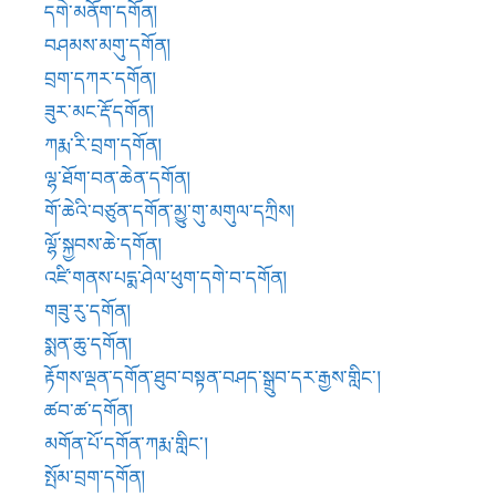
གཟུ་རུ་དགོན།
སྨན་ཆུ་དགོན།
རྟོགས་ལྡན་དགོན་ཐུབ་བསྟན་བཤད་སྒྲུབ་དར་རྒྱས་གླིང་།
ཚབ་ཚ་དགོན།
མགོན་པོ་དགོན་ཀརྨ་གླིང་།
སྤོམ་བྲག་དགོན།
རྟ་རྣའི་བཙུན་དགོན།
གོ་ཆེའི་བཙུན་དགོན་ཁ་ལ་རོང་སྒོ།
བྲག་གྱམ་དགོན།
མགུ་ཞབས་དགོན།
རི་མགུལ་དགོན།
གནས་བཟང་དགོན།
གླང་རྐང་དགོན།
ཨ་འགེ་ཡུལ་དབང་དགོན།
ཨ་ལོ་དཔལ་འབྱོར་དགོན།