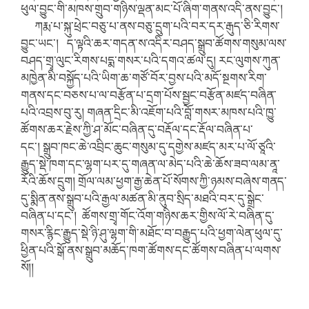
ཕུལ་བྱུང་གི་མཁས་གྲུབ་གཉིས་ལྡན་མང་པོ་ཞིག་གནས་འདི་ནས་བྱུང་།
ཀརྨ་པ་སྐུ་ཕྲེང་བཅུ་པ་ནས་བཅུ་དྲུག་པའི་བར་དར་རྒུད་ཅི་རིགས་
བྱུང་ཡང་། ད་ལྟའི་ཆར་གདན་ས་འདིར་བཤད་སྒྲུབ་ཚོགས་གསུམ་ལས་
བཤད་གྲྭ་ལུང་རིགས་པདྨ་གསར་པའི་དགའ་ཚལ་དུ། རང་ལུགས་ཀུན་
མཁྱེན་མི་བསྐྱོད་པའི་ཡིག་ཆ་གཙོ་བོར་བྱས་པའི་མདོ་སྔགས་རིག་
གནས་དང་བཅས་པ་ལ་བརྩོན་པ་དྲག་པོས་སྦྱང་བརྩོན་མཛད་བཞིན་
པའི་འབྲས་བུ་རུ། གཞན་དྲིང་མི་འཇོག་པའི་བློ་གསར་མཁས་པའི་ཁྱུ་
ཚོགས་ཆར་རྗེས་ཀྱི་ཤ་མོང་བཞིན་དུ་བརྡོལ་དང་རྡོལ་བཞིན་པ་
དང་། སྒྲུབ་ཁང་ཆེ་འབྲིང་ཆུང་གསུམ་དུ་དགྱེས་མཛད་མར་པ་ལོ་ཙཱའི་
རྒྱུད་སྡེ་ཁག་དང་ལྷག་པར་དུ་གཞན་ལ་མེད་པའི་ཆེ་ཆོས་ཟབ་ལམ་ནཱ་
རོའི་ཆོས་དྲུག། གྲོལ་ལམ་ཕྱག་རྒྱ་ཆེན་པོ་སོགས་ཀྱི་ཉམས་བཞེས་གནད་
དུ་སྨིན་ནས་སྒྲུབ་པའི་རྒྱལ་མཚན་མི་ནུབ་སྲིད་མཐའི་བར་དུ་སྒྲེང་
བཞིན་པ་དང་། ཚོགས་གྲྭ་གོང་འོག་གཉིས་ཆར་གྱིས་ལོ་རེ་བཞིན་དུ་
གསར་རྙིང་རྒྱུད་སྡེ་ཉི་ཤུ་ལྷག་གི་མཐོང་བ་བརྒྱུད་པའི་ཕྱག་ལེན་ཕུལ་དུ་
ཕྱིན་པའི་སྒོ་ནས་སྒྲུབ་མཆོད་ཁག་ཚོགས་དང་ཚོགས་བཞིན་པ་ལགས་
སོ།།