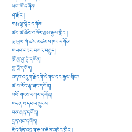
ཚ་བ་རོང་རྩྭ་ཐང་དགོན།
འབོ་གངས་དཀར་དགོན།
གདན་ས་དཔལ་སྤུངས།
བན་རྒན་དགོན།
དྲན་ཐང་དགོན།
རྡོ་དགོན་འབྲུག་རྒྱལ་ཆོས་འཁོར་གླིང་།
ཟུར་མང་རྣམ་རྒྱལ་རྩེ་དགོན།
ཁམས་སྒར་ཕུན་ཚོགས་ཆོས་འཁོར་གླིང་།
འབྲུག་ར་ལུང་དགོན།
མདོ་གཞུང་དགོན་སར་དགོན།
དཔལ་ངེ་དགོན།
རྡོ་གཡུ་ཐོག་རྣམ་རྒྱལ་གླིང་དགོན་ཆེན།
རྡོ་རྗེ་མེར་ཆེན་བཀྲ་ཤིས་ཆོས་གླིང་།
ལྷོ་དཔལ་མེ་དགོན།
དྭགས་ལྷ་སྒམ་པོ།