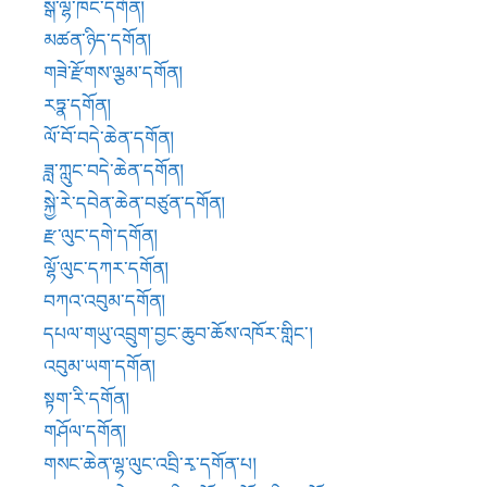
བཀའ་འབུམ་དགོན།
དཔལ་གཡུ་འབྲུག་བྱང་ཆུབ་ཆོས་འཁོར་གླིང་།
འབུམ་ཡག་དགོན།
སྟག་རི་དགོན།
གཤོལ་དགོན།
གསང་ཆེན་ལྷ་ལུང་འབྲི་རྭ་དགོན་པ།
དཔལ་ཝཱར་ཆེན་བཀྲ་ཤིས་ཆོས་འཁོར་གླིང་དགོན།
ནོར་བུ་དགོན་ཐེག་མཆོག་དར་རྒྱས་གླིང་།
གདན་ས་མཚུར་ཕུ་དགོན།
ནོར་བུ་ཁྱུང་རྫོང་དགོན།
བྲག་སྐྱ་དགོན།
ཞེ་མཛངས་དགོན།
སྐྱེ་རེ་དགོན།
དཀྲིག་བསྭོ་དགོན།
དབེན་ཆེན་དགེ་དགོན།