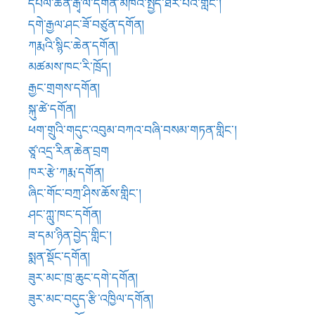
ཞིང་གོང་བཀྲ་ཤིས་ཆོས་གླིང་།
ཤང་ཀླུ་ཁང་དགོན།
ཟ་དམ་ཉིན་བྱེད་གླིང་།
སྨན་སྡོང་དགོན།
ཟུར་མང་ཁྲ་ཆུང་དགེ་དགོན།
ཟུར་མང་བདུད་རྩི་འཁྱིལ་དགོན།
སྒ་ལྷ་ཁང་དགོན།
མཚན་ཉིད་དགོན།
གཟེ་རྫོགས་ལྕམ་དགོན།
རཏྣ་དགོན།
ལོ་བོ་བདེ་ཆེན་དགོན།
ཟླ་ཀླུང་བདེ་ཆེན་དགོན།
སྐྱེ་རེ་དབེན་ཆེན་བཙུན་དགོན།
རྫ་ལུང་དགེ་དགོན།
ལྷོ་ལུང་དཀར་དགོན།