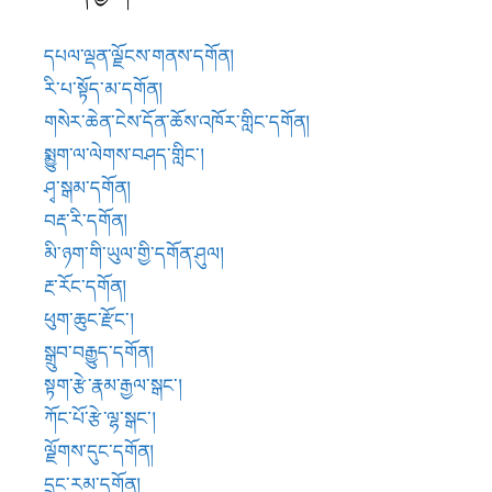
ཕུག་ཆུང་རྫོང་།
སྒྲུབ་བརྒྱུད་དགོན།
སྟག་རྩེ་རྣམ་རྒྱལ་སྒང་།
ཀོང་པོ་རྩེ་ལྷ་སྒང་།
ལྗོགས་དུང་དགོན།
དྲུང་རམ་དགོན།
རྣམ་རྒྱལ་གླིང་དགོན་པ།
ཚ་བ་ཡེ་ཆེན་འགྲོ་གླིང་རི་ཁྲོད།
ཁྲ་འགུ་བཙུན་དགོན།
ཤངས་ཀླུ་ཁང་དགོན།
ཁྲ་རིལ་དགོན།
ཡུལ་དབང་མདོ་ཆེན་དགེ་དགོན།
ནང་ཆེན་ཟླ་དགོན།
འབྲི་གུང་བཀའ་བརྒྱུད་ཤར་བཀྲ་ཤིས་ལྗོངས་དགོན།
ཚ་བ་ཡེ་ཆེན་ཁྲིབ་ལུང་རི་ཁྲོད།