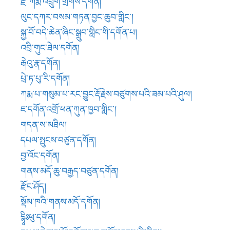
དཔལ་སྤུངས་བཙུན་དགོན།
བྱ་འོང་དགོན།
གནས་མདོ་ཆུ་བརྒྱད་བཙུན་དགོན།
རྫོང་ཤོད།
སྡོམ་ཁའི་གནས་མདོ་དགོན།
དྷཱིཿཕུ་དགོན།
དཔལ་ཆེན་རྒྭ་ལོ་དགོན་མཁའ་སྤྱོད་ཐར་པའི་གླིང་།
དགེ་རྒྱལ་ཤང་ཟོ་བཙུན་དགོན།
ཀརྨའི་སྙིང་ཆེན་དགོན།
མཚམས་ཁང་རི་ཁྲོད།
རྒྱང་གྲགས་དགོན།
སྐུ་ཚེ་དགོན།
ཕག་གྲུའི་གདུང་འབུམ་བཀའ་བཞི་བསམ་གཏན་གླིང་།
ཙཱ་འདྲ་རིན་ཆེན་བྲག
ཁར་རྩེ་ཀརྨ་དགོན།