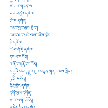
མགུའི་བཤད་སྒྲུབ་ཐུབ་བསྟན་ཀུན་གསལ་གླིང་།
རྟ་རྫི་དགོན།
རྡོ་རྗེ་གླིང་དགོན།
དགོ་ཡུལ་དགོན།
ཚ་བ་ཡག་དགོན།
གསེར་སྡིངས་དགོན།
འཇོ་ཕུ་དགོན།
སྟོད་ལུང་གནས་ནང་དགོན།
ཡངས་པ་ཅན།
སྨན་སྡོང་བཙུན་དགོན།
སྙེ་མོ་གྲོལ་བ་མཆོད་རྟེན་བཙུན་དགོན།
སྙེ་མོ་རྒ་འབུམ་དགོན།
ལུང་མདོ་དགོན།
འཇང་བཀྲ་ཤིས་བསྟན་འཕེལ་གླིང༌།