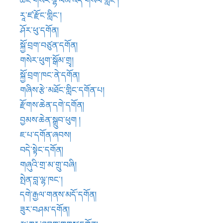
ཇ་པ་དགོན་ཞབས།
བདེ་སྟེང་དགོན།
གཞུའི་གྲ་མ་གྲུ་བཞི།
སྤེན་བླ་ལྷ་ཁང་།
དགེ་རྒྱལ་གནས་མདོ་དགོན།
ཟུར་བཤམ་དགོན།
རྫ་ཀརྨ་འབྲུག་གྲགས་དགོན།
ལུང་དཀར་བསམ་གཏན་བྱང་ཆུབ་གླིང་།
སྐྱ་བོ་བདེ་ཆེན་ཞིང་སྒྲུབ་གླིང་གི་དགོན་པ།
འབྲི་གུང་ཐེལ་དགོན།
རྒེའུ་རྣ་དགོན།
པྲེ་ཏ་པུ་རི་དགོན།
ཀརྨ་པ་གསུམ་པ་རང་བྱུང་རྡོ་རྗེས་བཙུགས་པའི་ཟམ་པའི་ཤུལ།
ཇ་དགོན་འགྲོ་ཕན་ཀུན་ཁྱབ་གླིང་།
གདན་ས་མཐིལ།