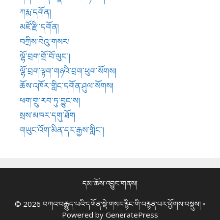
དམ་ཆོས་འབྱུང་གནས།
© 2026 བཀའ་བརྒྱུད་པའི་དགོན་སྡེ་གསར་རྙིང་གི་བརྙན་པར་ཕྱོགས་བསྡུས།
•
Powered by
GeneratePress