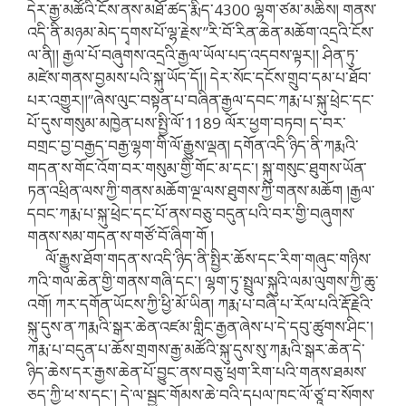
དེར་རྒྱ་མཚོའི་ངོས་ནས་མཐོ་ཚད་རྨིད་4300 ལྷག་ཙམ་མཆིས། གནས་
འདི་ནི་མཉམ་མེད་དྭགས་པོ་ལྷ་རྗེས་”རི་བོ་རིན་ཆེན་མཆོག་འདྲའི་ངོས་
ལ་ནི།། རྒྱལ་པོ་བཞུགས་འདྲའི་རྒྱལ་ཡོལ་པད་འདབས་ལྟར།། ཤིན་ཏུ་
མཛེས་གནས་བྱམས་པའི་སྐུ་ཡོད་དོ།། དེར་སོང་དངོས་གྲུབ་དམ་པ་ཐོབ་
པར་འགྱུར།།”ཞེས་ལུང་བསྟན་པ་བཞིན་རྒྱལ་དབང་ཀརྨ་པ་སྐུ་ཕྲེང་དང་
པོ་དུས་གསུམ་མཁྱེན་པས་སྤྱི་ལོ་1189 ལོར་ཕྱག་བཏབ། ད་བར་
བགྲང་བྱ་བརྒྱད་བརྒྱ་ལྷག་གི་ལོ་རྒྱུས་ལྡན། དགོན་འདི་ཉིད་ནི་ཀརྨའི་
གདན་ས་གོང་འོག་བར་གསུམ་གྱི་གོང་མ་དང་། སྐུ་གསུང་ཐུགས་ཡོན་
ཏན་འཕྲིན་ལས་ཀྱི་གནས་མཆོག་ལྔ་ལས་ཐུགས་ཀྱི་གནས་མཆོག །རྒྱལ་
དབང་ཀརྨ་པ་སྐུ་ཕྲེང་དང་པོ་ནས་བཅུ་བདུན་པའི་བར་གྱི་བཞུགས་
གནས་སམ་གདན་ས་གཙོ་བོ་ཞིག་གོ །
ལོ་རྒྱུས་ཐོག་གདན་ས་འདི་ཉིད་ནི་སྤྱིར་ཆོས་དང་རིག་གཞུང་གཉིས་
ཀའི་གལ་ཆེན་གྱི་གནས་གཞི་དང་། ལྷག་ཏུ་སྤྲུལ་སྐུའི་ལམ་ལུགས་ཀྱི་ཆུ་
འགོ། ཀར་དགོན་ཡོངས་ཀྱི་ཕྱི་མོ་ཡིན། ཀརྨ་པ་བཞི་པ་རོལ་པའི་རྡོ་རྗེའི་
སྐུ་དུས་ན་ཀརྨའི་སྒར་ཆེན་འཛམ་གླིང་རྒྱན་ཞེས་པ་དེ་དབུ་ཚུགས་ཤིང་།
ཀརྨ་པ་བདུན་པ་ཆོས་གྲགས་རྒྱ་མཚོའི་སྐུ་དུས་སུ་ཀརྨའི་སྒར་ཆེན་དེ་
ཉིད་ཆེས་དར་རྒྱས་ཆེན་པོ་བྱུང་ནས་བཅུ་ཕྲག་རིག་པའི་གནས་ཐམས་
ཅད་ཀྱི་ཕ་ས་དང་། དེ་ལ་སྦྱང་གོམས་ཆེ་བའི་དཔལ་ཁང་ལོ་ཙཱ་བ་སོགས་