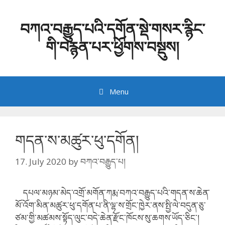
Skip
to
བཀའ་བརྒྱུད་པའི་དགོན་སྡེ་གསར་རྙིང་
content
གི་བརྙན་པར་ཕྱོགས་བསྡུས།
Menu
གདན་ས་མཚུར་ཕུ་དགོན།
17. July 2020
by
བཀའ་བརྒྱུད་པ།
དཔལ་མཉམ་མེད་འགྲོ་མགོན་ཀརྨ་བཀའ་བརྒྱུད་པའི་གདན་ས་ཆེན་
མོ་འོག་མིན་མཚུར་ཕུ་དགོན་པ་ནི་ལྷ་ས་གྲོང་ཁྱེར་ནས་སྤྱི་ལེ་བདུན་ཅུ་
ཙམ་གྱི་མཚམས་སྟོད་ལུང་བདེ་ཆེན་རྫོང་ཁོངས་སུ་ཆགས་ཡོད་ཅིང་།