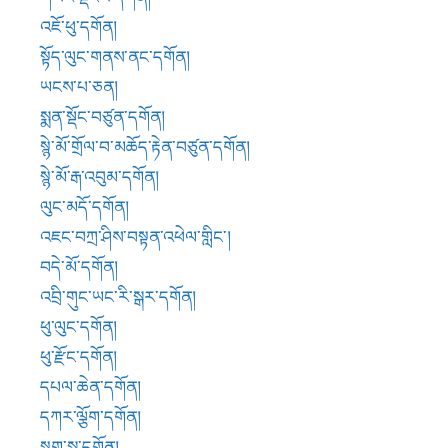
བདེ་མོ་དགོན།
འབྲི་གུང་ཡང་རི་སྒར་དགོན།
ཕུ་ལུང་དགོན།
ཕུ་རྫོང་དགོན།
དཔལ་ཆེན་དགོན།
དཀར་ལྕོག་དགོན།
སྟག་སྣ་དགོན།
རབ་འབྱོར་དགོན།
གཞུ་སྨད་གཡའ་རི་མི་འགྱུར་བདེ་གླིང་།
སེ་ན་དགོན།
བཀྲ་ཤིས་ལྷ་ཚལ་གཡང་འཁྱིལ་གླིང་།
གངས་གསང་དགོན།
འོད་དཀར་དགོན།
སྙེ་མོ་ཁུ་སྒོམ་བཙུན་དགོན།
སྙེ་མོ་གནས་ཡུལ་སྒྲོལ་མ་ཕུག་བཙུན་དགོན།