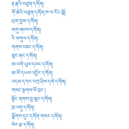
འདམ་དཀར་བཀྲ་ཤིས་དགེ་དགོན།
གསང་སྔགས་ཕོ་བྲང་།
སྟོང་ནགས་བླ་ཆུང་དགོན།
ཁྲ་འགུ་དགོན།
ལྗོགས་དུང་དགོན་གསར་དགོན།
སེར་རྩ་དགོན།
ཀརྨ་དགོན་གསར་དགོན།
སྟོད་མངའ་རིས་འབུར་དཀར་དགོན།
སྟོད་མངའ་རིས་དགེ་རྒྱས་བཀྲ་ཤིས་ཆོས་གླིང་དགོན།
རྒྱལ་རོང་གཟིགས་སྤྲོ་དགོན།
རྒྱལ་རོང་ལྷ་རྩེ་རྣམ་རྒྱལ་དགོན།
རྫོགས་ཅམ་དགོན།
གནས་མདོ་བཟོ་རིག་དགོན།
གོ་ཆེ་དགོན།
ཀཾ་པོ་གནས་ནང་།