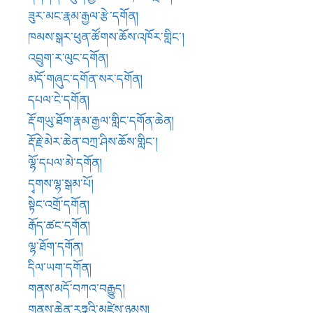
སྟེང་འགྲོ་དགོན།
རྒོད་ཚང་དགོན།
ལྷ་ཐོག་དགོན།
དིལ་ཡག་དགོན།
གནས་མདོ་བཀའ་བརྒྱུད།
གནས་ཆེན་རཏྣའི་མཛེས་ཉམས།
ཀརྨ་དགོན།
མཛོ་རྫི་དགོན།
བཀྲིས་བེའུ་གསར།
ལྷོ་བྲག་གྲོ་བོ་ལུང་།
ལྷོ་བྲག་ལྟག་གཉའི་བྲག་ཕུག་སོགས།
ཆོས་འཁོར་གླིང་དགོན་ཤུལ་སོགས།
ཕག་གྲུ་རབ་ཏུ་བྱུང་ས།
སྲས་མཁར་དགུ་ཐོག
གཡུང་འོག་མིན་དར་རྒྱས་གླིང་།